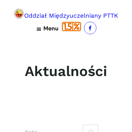
Przejdź
do
Oddział Międzyuczelniany PTTK
treści
Menu
Aktualności
S