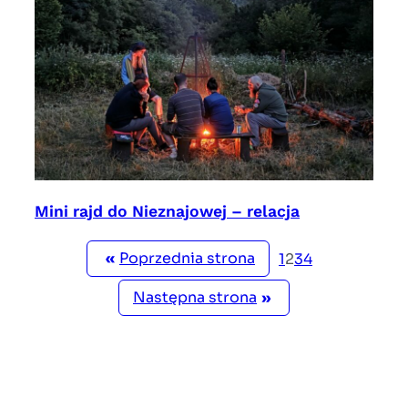
Mini rajd do Nieznajowej – relacja
«
Poprzednia strona
1
2
3
4
Następna strona
»