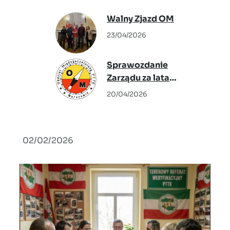
„Tkactwo
Walny Zjazd OM
Warszawskie” –
23/04/2026
Agata Warzecha
Sprawozdanie
Zarządu za lata
2024-2026
20/04/2026
|
02/02/2026