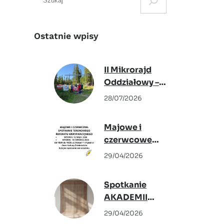
e
a
r
Ostatnie wpisy
c
h
II Mikrorajd
Oddziałowy –
Podwilk 2026
28/07/2026
Majowe i
czerwcowe
spotkanie
29/04/2026
Terenowego
Referatu
Spotkanie
Weryfikacyjnego
AKADEMII
KRAJOZNAWCÓW –
29/04/2026
6 maja 2026,