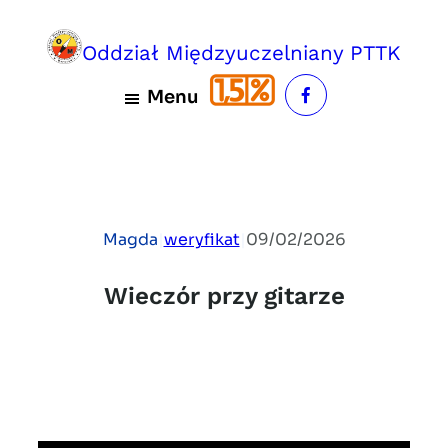
Przejdź
do
Oddział Międzyuczelniany PTTK
treści
Menu
Magda
|
weryfikat
|
09/02/2026
Wieczór przy gitarze