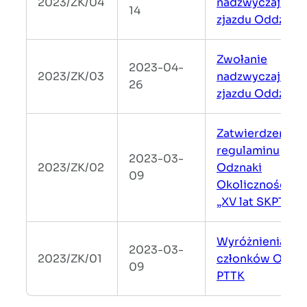
2023/ZK/04
nadzwyczajneg
14
zjazdu Oddziału
Zwołanie
2023-04-
2023/ZK/03
nadzwyczajneg
26
zjazdu Oddziału
Zatwierdzenie
regulaminu
2023-03-
2023/ZK/02
Odznaki
09
Okolicznościow
„XV lat SKPT”
Wyróżnienia
2023-03-
2023/ZK/01
członków OM
09
PTTK