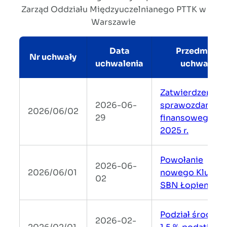
Zarząd Oddziału Międzyuczelnianego PTTK w
Warszawie
Data
Przedmiot
Nr uchwały
uchwalenia
uchwały
Zatwierdzenie
2026-06-
sprawozdania
2026/06/02
29
finansowego na
2025 r.
Powołanie
2026-06-
2026/06/01
nowego Klubu
02
SBN Łopienka
Podział środków
2026-02-