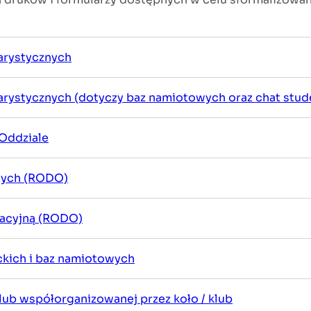
arystycznych
rystycznych (dotyczy baz namiotowych oraz chat stud
Oddziale
Akademia Krajoznawców
|
28/07/2026
wych (RODO)
II Mikrorajd Oddziałowy –
macyjną (RODO)
Podwilk 2026
W dniach 25–26 lipca 2026 r. odbył się
ckich i baz namiotowych
Mikrorajd do bazy
namiotowej Madejowe…
lub współorganizowanej przez koło / klub