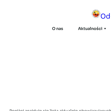
Przejdź
do
Od
treści
O nas
Aktualności
NAJNOWSZE
STRUKTURA
II Mikrorajd Oddziałowy
– Podwilk 2026
Władze Oddziału
28/07/2026
Koła i Kluby
Komisje
Poniżej znajduje się lista aktualnie obowiązując