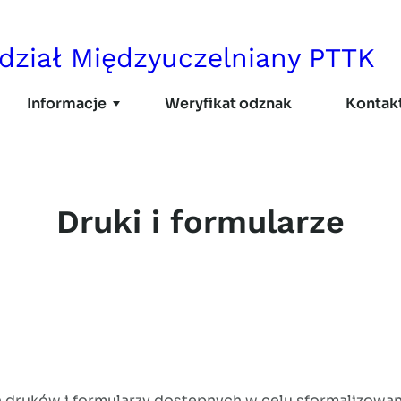
dział Międzyuczelniany PTTK
Informacje
Weryfikat odznak
Kontak
AKTUALNOŚCI
DOKUMENTY
Druki i formularze
Regulamin
Uchwały
Druki i formularze
Sprawozdania
Polityka bezpieczeństw
ych druków i formularzy dostępnych w celu sformalizowa