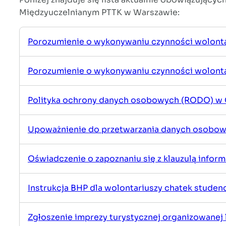
Międzyuczelnianym PTTK w Warszawie:
Majowe i czerwcowe
spotkanie Terenowego
Referatu
Porozumienie o wykonywaniu czynności wolont
Weryfikacyjnego
29/04/2026
Porozumienie o wykonywaniu czynności wolonta
Polityka ochrony danych osobowych (RODO) w 
Spotkanie AKADEMII
KRAJOZNAWCÓW – 6
Upoważnienie do przetwarzania danych osobo
maja 2026, „Tkactwo
Warszawskie” – Agata
Warzecha
Oświadczenie o zapoznaniu się z klauzulą infor
29/04/2026
Instrukcja BHP dla wolontariuszy chatek studen
Walny Zjazd OM
23/04/2026
Zgłoszenie imprezy turystycznej organizowanej 