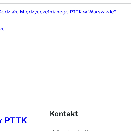
Czytaj
 Oddziału Międzyuczelnianego PTTK w Warszawie”
łu
Kontakt
y PTTK