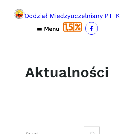
Przejdź
do
Oddział Międzyuczelniany PTTK
treści
Menu
Aktualności
S