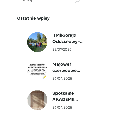
e
a
r
Ostatnie wpisy
c
h
II Mikrorajd
Oddziałowy –
Podwilk 2026
28/07/2026
Majowe i
czerwcowe
spotkanie
29/04/2026
Terenowego
Referatu
Spotkanie
Weryfikacyjnego
AKADEMII
KRAJOZNAWCÓW –
29/04/2026
6 maja 2026,