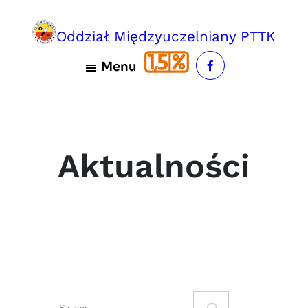
Przejdź
do
Oddział Międzyuczelniany PTTK
treści
Menu
Aktualności
S