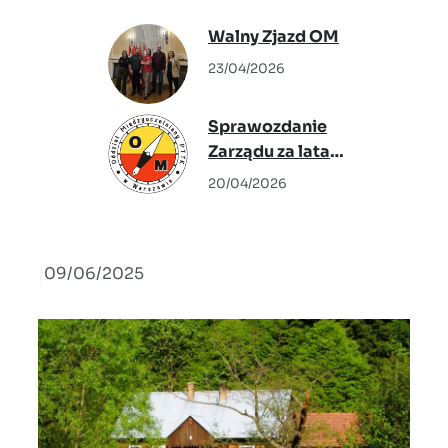
„Tkactwo
Walny Zjazd OM
Warszawskie” –
23/04/2026
Agata Warzecha
Sprawozdanie
Zarządu za lata
2024-2026
20/04/2026
|
09/06/2025