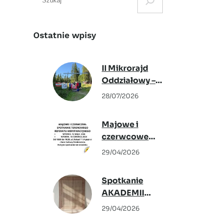
e
a
r
Ostatnie wpisy
c
h
II Mikrorajd
Oddziałowy –
Podwilk 2026
28/07/2026
Majowe i
czerwcowe
spotkanie
29/04/2026
Terenowego
Referatu
Spotkanie
Weryfikacyjnego
AKADEMII
KRAJOZNAWCÓW –
29/04/2026
6 maja 2026,