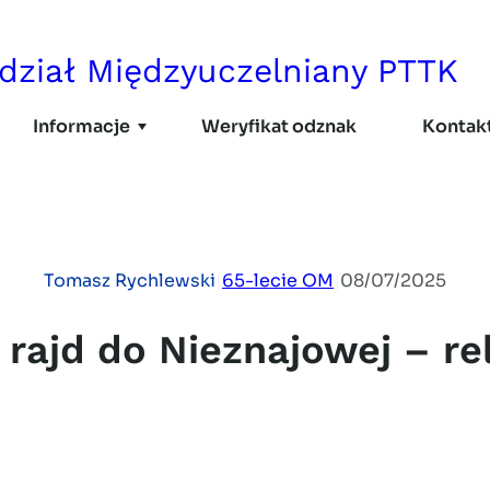
dział Międzyuczelniany PTTK
Informacje
Weryfikat odznak
Kontak
AKTUALNOŚCI
DOKUMENTY
Tomasz Rychlewski
|
65-lecie OM
|
08/07/2025
Regulamin
Uchwały
 rajd do Nieznajowej – re
Druki i formularze
Sprawozdania
Polityka bezpieczeństw