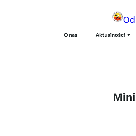
Przejdź
do
Od
treści
O nas
Aktualności
NAJNOWSZE
STRUKTURA
II Mikrorajd Oddziałowy
– Podwilk 2026
Władze Oddziału
28/07/2026
Mini
Koła i Kluby
Komisje