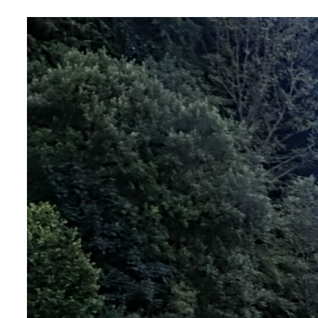
Majowe i czerwcowe
spotkanie Terenowego
Referatu
Weryfikacyjnego
29/04/2026
Spotkanie AKADEMII
KRAJOZNAWCÓW – 6
maja 2026, „Tkactwo
Warszawskie” – Agata
Warzecha
29/04/2026
Walny Zjazd OM
23/04/2026