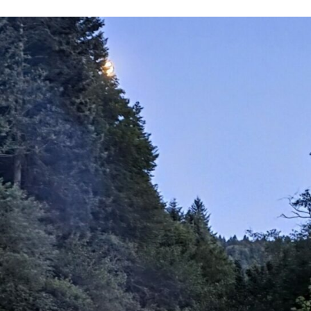
Akademia Krajoznawców
|
28/07/2026
II Mikrorajd Oddziałowy –
Podwilk 2026
W dniach 25–26 lipca 2026 r. odbył się
Mikrorajd do bazy
namiotowej Madejowe…