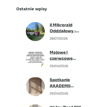
a
r
Ostatnie wpisy
c
h
II Mikrorajd
Oddziałowy –
Podwilk 2026
28/07/2026
Majowe i
czerwcowe
spotkanie
29/04/2026
Terenowego
Referatu
Spotkanie
Weryfikacyjnego
AKADEMII
KRAJOZNAWCÓW –
29/04/2026
6 maja 2026,
„Tkactwo