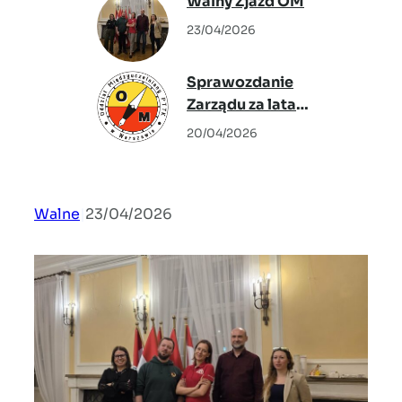
Walny Zjazd OM
Warszawskie” –
23/04/2026
Agata Warzecha
Sprawozdanie
Zarządu za lata
2024-2026
20/04/2026
Walne
|
23/04/2026