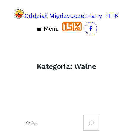
Przejdź
do
Oddział Międzyuczelniany PTTK
treści
Menu
Kategoria:
Walne
S
e