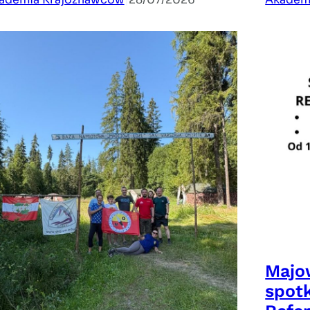
Akademia Krajoznawców
|
28/07/2026
II Mikrorajd Oddziałowy –
Podwilk 2026
W dniach 25–26 lipca 2026 r. odbył się
Majo
Mikrorajd do bazy
spot
namiotowej Madejowe…