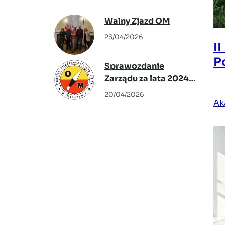
Warszawskie” – Agata
Warzecha
Walny Zjazd OM
23/04/2026
I
P
Sprawozdanie
Zarządu za lata 2024-
2026
20/04/2026
Ak