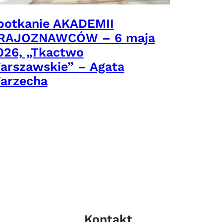
potkanie AKADEMII
RAJOZNAWCÓW – 6 maja
026, „Tkactwo
arszawskie” – Agata
arzecha
Kontakt