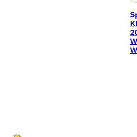
S
K
2
W
W