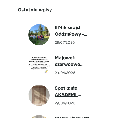
a
r
Ostatnie wpisy
c
h
II Mikrorajd
Oddziałowy –
Podwilk 2026
28/07/2026
Majowe i
czerwcowe
spotkanie
29/04/2026
Terenowego
Referatu
Spotkanie
Weryfikacyjnego
AKADEMII
KRAJOZNAWCÓW –
29/04/2026
6 maja 2026,
„Tkactwo