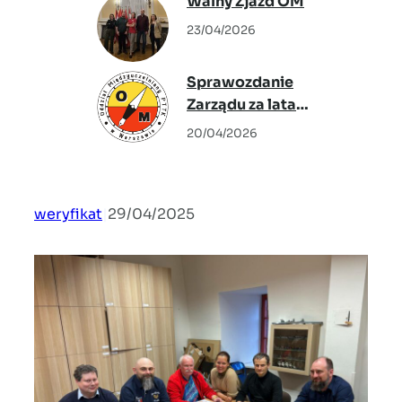
Walny Zjazd OM
Warszawskie” –
23/04/2026
Agata Warzecha
Sprawozdanie
Zarządu za lata
2024-2026
20/04/2026
weryfikat
|
29/04/2025