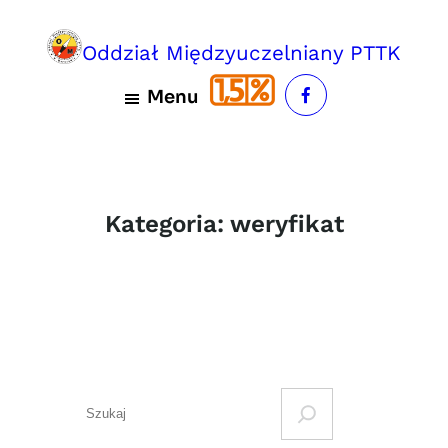
Przejdź
do
Oddział Międzyuczelniany PTTK
treści
Menu
Kategoria:
weryfikat
S
e